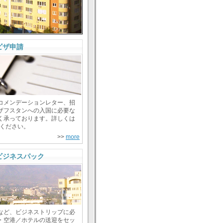
ビザ申請
コメンデーションレター、招
ザフスタンへの入国に必要な
く承っております。詳しくは
照ください。
>>
more
ビジネスパック
など、ビジネストリップに必
・空港／ホテルの送迎をセッ