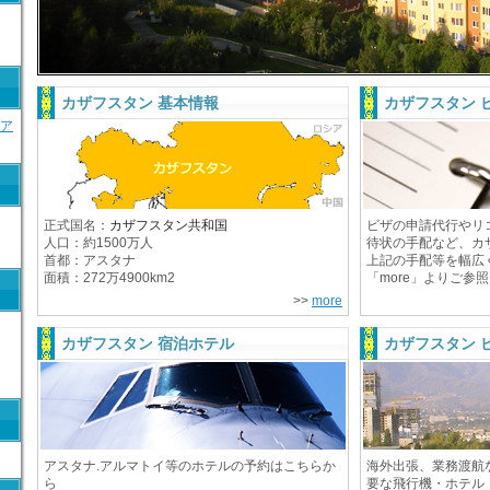
カザフスタン 基本情報
カザフスタン 
ア
正式国名：
カザフスタン共和国
ビザの申請代行やリ
人口：約1500万人
待状の手配など、カ
首都：アスタナ
上記の手配等を幅広
面積：272万4900km2
「more」よりご参
>>
more
カザフスタン 宿泊ホテル
カザフスタン 
アスタナ.アルマトイ等のホテルの予約はこちらか
海外出張、業務渡航
ら
要な飛行機・ホテル